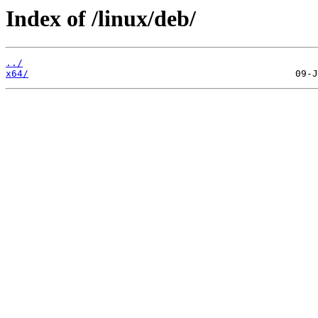
Index of /linux/deb/
../
x64/